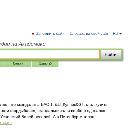
Запомнить сайт
Словарь на свой сайт
RU
едии на Академике
Найти!
Книги
Игры ⚽
о же, что скандалить. БАС 1. &LT;Купчик&GT; стал кутить,
бности фордыбачил, скандальничал и вообще сделался
 Успенский Волей неволей. А в Петербурге толпа …
о языка