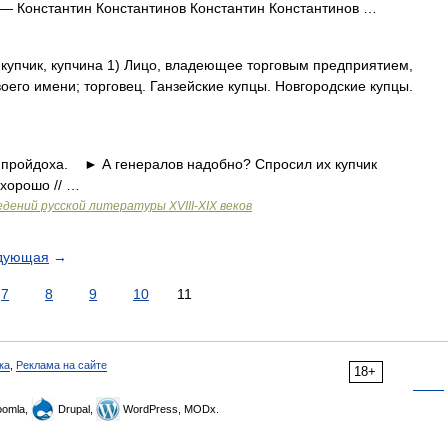
— Константин Константинов Константин Константинов …
ж. купчик, купчина 1) Лицо, владеющее торговым предприятием,
оего имени; торговец. Ганзейские купцы. Новгородские купцы.
 пройдоха. ► А генералов надобно? Спросил их купчик
 хорошо // …
дений русской литературы ХVIII-ХIХ веков
дующая
→
7
8
9
10
11
ка
,
Реклама на сайте
18+
omla,
Drupal,
WordPress, MODx.