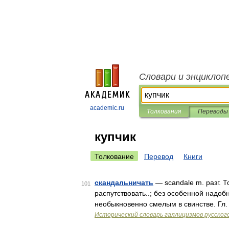
Словари и энциклоп
academic.ru
Толкования
Переводы
купчик
Толкование
Перевод
Книги
скандальничать
— scandale m. разг. Т
101
распутствовать..; без особенной надо
необыкновенно смелым в свинстве. Гл.
Исторический словарь галлицизмов русског